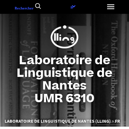
Aller
Choix
fr
Rechercher
au
de
contenu
la
langue
Laboratoire de
Linguistique de
Nantes
UMR 6310
Vous
LABORATOIRE DE LINGUISTIQUE DE NANTES (LLING)
FR
êtes