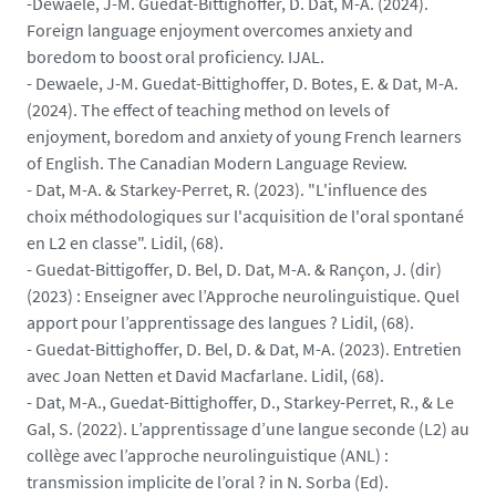
-Dewaele, J-M. Guedat-Bittighoffer, D. Dat, M-A. (2024).
Foreign language enjoyment overcomes anxiety and
boredom to boost oral proficiency. IJAL.
- Dewaele, J-M. Guedat-Bittighoffer, D. Botes, E. & Dat, M-A.
(2024). The effect of teaching method on levels of
enjoyment, boredom and anxiety of young French learners
of English. The Canadian Modern Language Review.
- Dat, M-A. & Starkey-Perret, R. (2023). "L'influence des
choix méthodologiques sur l'acquisition de l'oral spontané
en L2 en classe". Lidil, (68).
- Guedat-Bittigoffer, D. Bel, D. Dat, M-A. & Rançon, J. (dir)
(2023) : Enseigner avec l’Approche neurolinguistique. Quel
apport pour l’apprentissage des langues ? Lidil, (68).
- Guedat-Bittighoffer, D. Bel, D. & Dat, M-A. (2023). Entretien
avec Joan Netten et David Macfarlane. Lidil, (68).
- Dat, M-A., Guedat-Bittighoffer, D., Starkey-Perret, R., & Le
Gal, S. (2022). L’apprentissage d’une langue seconde (L2) au
collège avec l’approche neurolinguistique (ANL) :
transmission implicite de l’oral ? in N. Sorba (Ed).