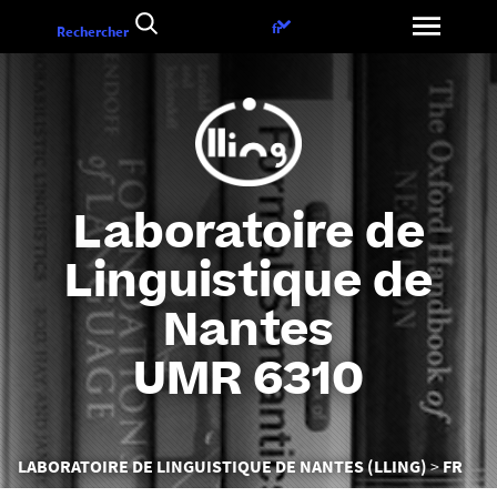
Aller
Choix
fr
Rechercher
au
de
contenu
la
langue
Laboratoire de
Linguistique de
Nantes
UMR 6310
Vous
LABORATOIRE DE LINGUISTIQUE DE NANTES (LLING)
FR
êtes