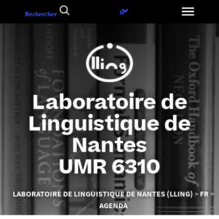
Aller
Choix
fr
Rechercher
au
de
contenu
la
langue
Laboratoire de
Linguistique de
Nantes
UMR 6310
Vous
LABORATOIRE DE LINGUISTIQUE DE NANTES (LLING)
FR
êtes
AGENDA
ici :