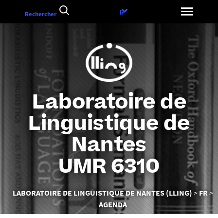
Aller
Choix
fr
Rechercher
au
de
contenu
la
langue
Laboratoire de
Linguistique de
Nantes
UMR 6310
Vous
LABORATOIRE DE LINGUISTIQUE DE NANTES (LLING)
FR
êtes
AGENDA
ici :