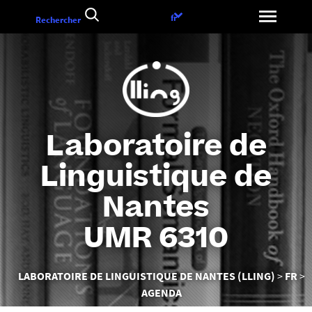
Aller
Choix
fr
Rechercher
au
de
contenu
la
langue
Laboratoire de
Linguistique de
Nantes
UMR 6310
Vous
LABORATOIRE DE LINGUISTIQUE DE NANTES (LLING)
FR
êtes
AGENDA
ici :