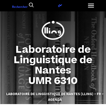
Aller
Choix
fr
Rechercher
au
de
contenu
la
langue
Laboratoire de
Linguistique de
Nantes
UMR 6310
Vous
LABORATOIRE DE LINGUISTIQUE DE NANTES (LLING)
FR
êtes
AGENDA
ici :