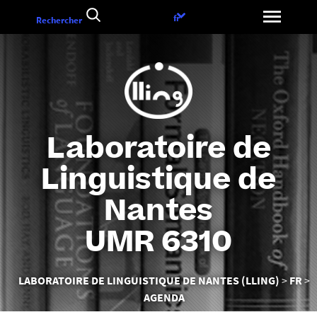
Aller
Choix
fr
Rechercher
au
de
contenu
la
langue
Laboratoire de
Linguistique de
Nantes
UMR 6310
Vous
LABORATOIRE DE LINGUISTIQUE DE NANTES (LLING)
FR
êtes
AGENDA
ici :