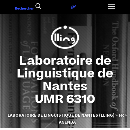
Aller
Choix
fr
Rechercher
au
de
contenu
la
langue
Laboratoire de
Linguistique de
Nantes
UMR 6310
Vous
LABORATOIRE DE LINGUISTIQUE DE NANTES (LLING)
FR
êtes
AGENDA
ici :