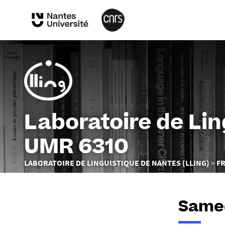
Laboratoire de Li
UMR 6310
Vous
LABORATOIRE DE LINGUISTIQUE DE NANTES (LLING)
F
êtes
ici :
Samed