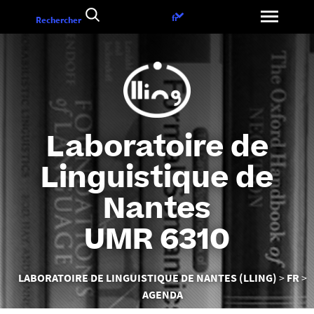
Aller
Choix
fr
Rechercher
au
de
contenu
la
langue
Laboratoire de
Linguistique de
Nantes
UMR 6310
Vous
LABORATOIRE DE LINGUISTIQUE DE NANTES (LLING)
FR
êtes
AGENDA
ici :