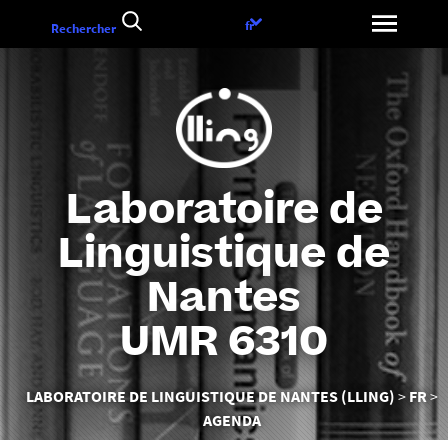
Aller
Choix
fr
Rechercher
au
de
contenu
la
langue
Laboratoire de
Linguistique de
Nantes
UMR 6310
Vous
LABORATOIRE DE LINGUISTIQUE DE NANTES (LLING)
FR
êtes
AGENDA
ici :