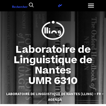
Aller
Choix
fr
Rechercher
au
de
contenu
la
langue
Laboratoire de
Linguistique de
Nantes
UMR 6310
Vous
LABORATOIRE DE LINGUISTIQUE DE NANTES (LLING)
FR
êtes
AGENDA
ici :