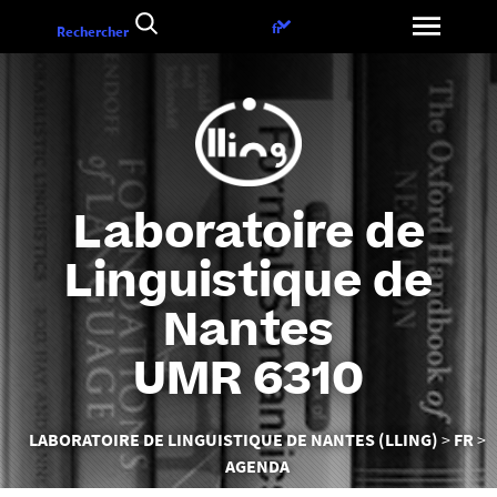
Aller
Choix
fr
Rechercher
au
de
contenu
la
langue
Laboratoire de
Linguistique de
Nantes
UMR 6310
Vous
LABORATOIRE DE LINGUISTIQUE DE NANTES (LLING)
FR
êtes
AGENDA
ici :