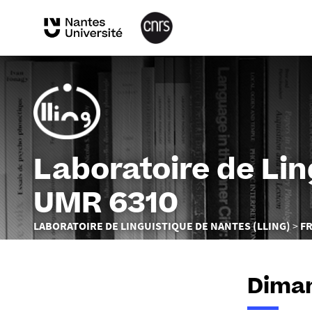
Laboratoire de Li
UMR 6310
Vous
LABORATOIRE DE LINGUISTIQUE DE NANTES (LLING)
F
êtes
ici :
Diman