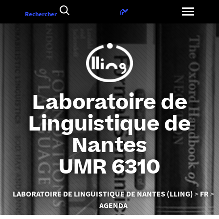
Aller
Choix
fr
Rechercher
au
de
contenu
la
langue
Laboratoire de
Linguistique de
Nantes
UMR 6310
Vous
LABORATOIRE DE LINGUISTIQUE DE NANTES (LLING)
FR
êtes
AGENDA
ici :