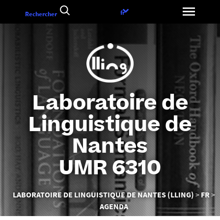
Aller
Choix
fr
Rechercher
au
de
contenu
la
langue
Laboratoire de
Linguistique de
Nantes
UMR 6310
Vous
LABORATOIRE DE LINGUISTIQUE DE NANTES (LLING)
FR
êtes
AGENDA
ici :