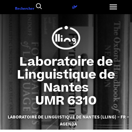
Aller
Choix
fr
Rechercher
au
de
contenu
la
langue
Laboratoire de
Linguistique de
Nantes
UMR 6310
Vous
LABORATOIRE DE LINGUISTIQUE DE NANTES (LLING)
FR
êtes
AGENDA
ici :