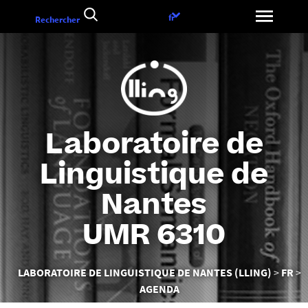
Aller
Choix
fr
Rechercher
au
de
contenu
la
langue
Laboratoire de
Linguistique de
Nantes
UMR 6310
Vous
LABORATOIRE DE LINGUISTIQUE DE NANTES (LLING)
FR
êtes
AGENDA
ici :