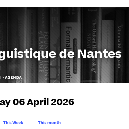
Aller
au
contenu
nguistique de Nantes
N
AGENDA
y 06 April 2026
This Week
This month