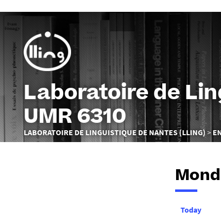
Laboratoire de Li
UMR 6310
Vous
LABORATOIRE DE LINGUISTIQUE DE NANTES (LLING)
E
êtes
ici :
Monda
Today