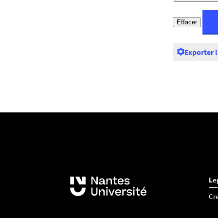
Exporter 
Le
Cr