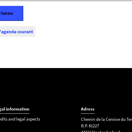
l'agenda courant
gal information
Adress
edits and legal aspects
Chemin de la Censive du Ter
B.P. 81227