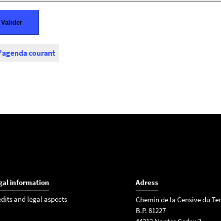
l'agenda courant
gal information
Adress
edits and legal aspects
Chemin de la Censive du Ter
B.P. 81227