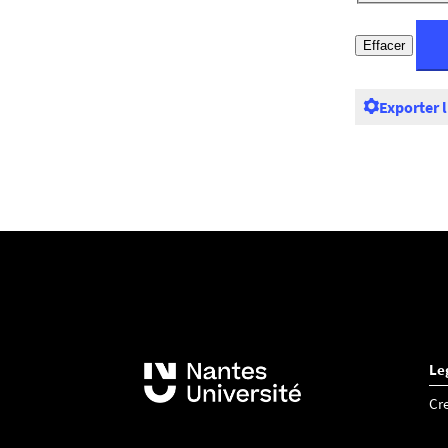
Exporter 
Le
Cr