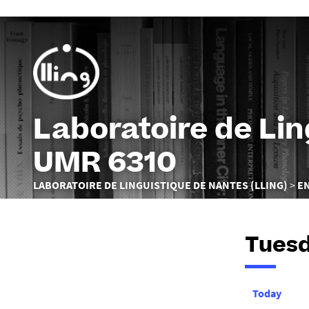
Laboratoire de Li
UMR 6310
Vous
LABORATOIRE DE LINGUISTIQUE DE NANTES (LLING)
E
êtes
ici :
Tuesd
Today