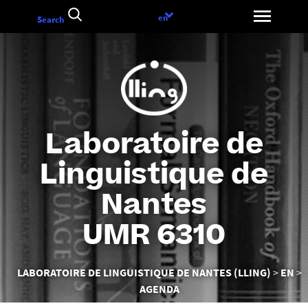
Aller
Language
en
Search
au
choice
contenu
Laboratoire de
Linguistique de
Nantes
UMR 6310
Vous
LABORATOIRE DE LINGUISTIQUE DE NANTES (LLING)
EN
êtes
AGENDA
ici :