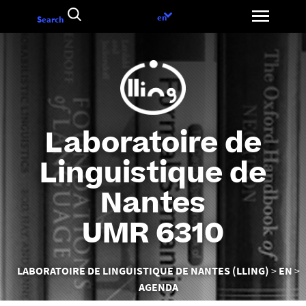
Aller
Language
en
Search
au
choice
contenu
Laboratoire de
Linguistique de
Nantes
UMR 6310
Vous
LABORATOIRE DE LINGUISTIQUE DE NANTES (LLING)
EN
êtes
AGENDA
ici :