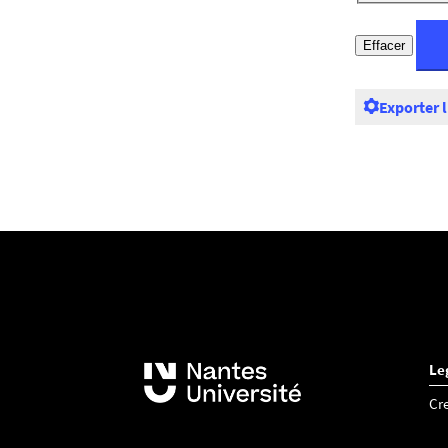
Exporter 
Le
Cr