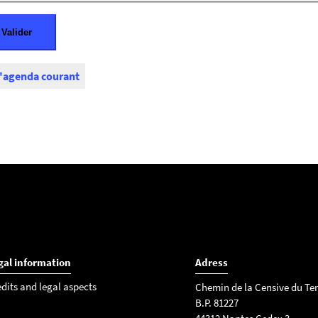
l'agenda courant
gal information
Adress
edits and legal aspects
Chemin de la Censive du Ter
B.P. 81227