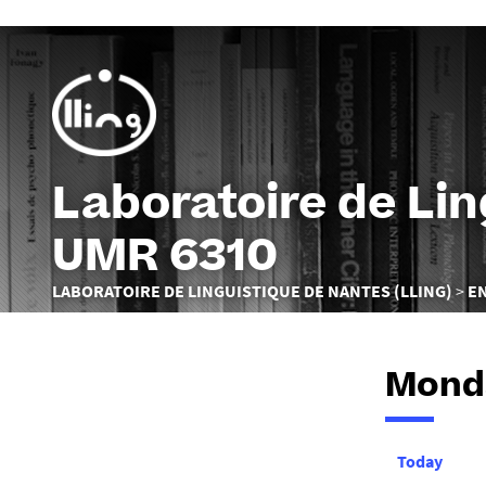
Laboratoire de Li
UMR 6310
Vous
LABORATOIRE DE LINGUISTIQUE DE NANTES (LLING)
E
êtes
ici :
Monda
Today