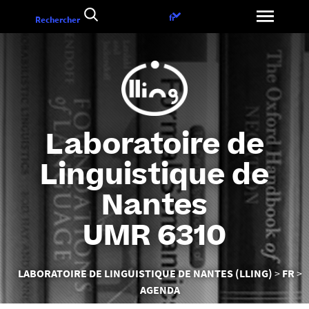
Aller
Choix
fr
Rechercher
au
de
contenu
la
langue
Laboratoire de
Linguistique de
Nantes
UMR 6310
Vous
LABORATOIRE DE LINGUISTIQUE DE NANTES (LLING)
FR
êtes
AGENDA
ici :