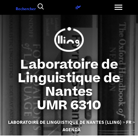
Aller
Choix
fr
Rechercher
au
de
contenu
la
langue
Laboratoire de
Linguistique de
Nantes
UMR 6310
Vous
LABORATOIRE DE LINGUISTIQUE DE NANTES (LLING)
FR
êtes
AGENDA
ici :