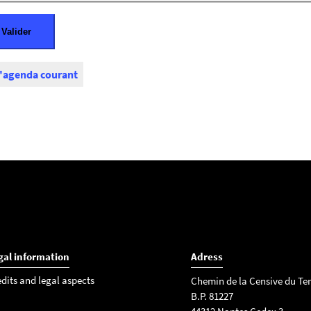
l'agenda courant
gal information
Adress
edits and legal aspects
Chemin de la Censive du Ter
B.P. 81227