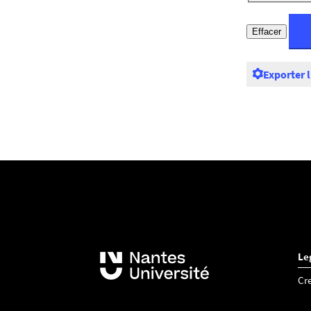
Exporter 
Le
Cr