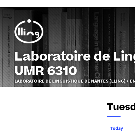
Laboratoire de Li
UMR 6310
Vous
LABORATOIRE DE LINGUISTIQUE DE NANTES (LLING)
E
êtes
ici :
Tuesd
Today