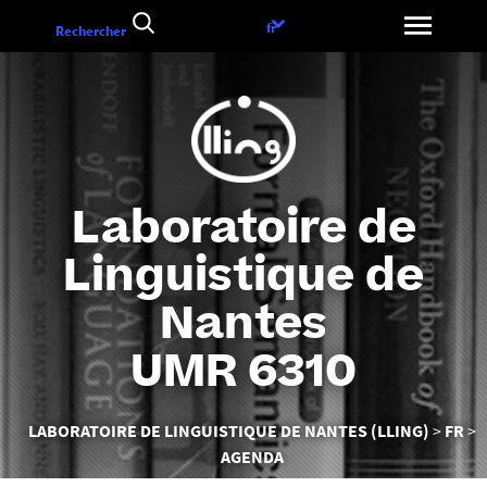
Aller
Choix
fr
Rechercher
au
de
contenu
la
langue
Laboratoire de
Linguistique de
Nantes
UMR 6310
Vous
LABORATOIRE DE LINGUISTIQUE DE NANTES (LLING)
FR
êtes
AGENDA
ici :