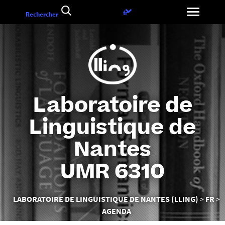
Aller
Choix
fr
Rechercher
au
de
contenu
la
langue
Laboratoire de
Linguistique de
Nantes
UMR 6310
Vous
LABORATOIRE DE LINGUISTIQUE DE NANTES (LLING)
FR
êtes
AGENDA
ici :