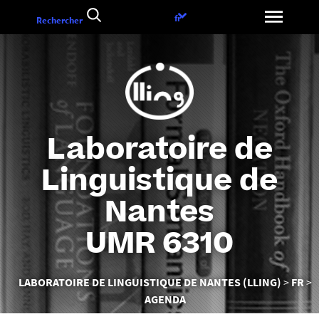
Aller
Choix
fr
Rechercher
au
de
contenu
la
langue
Laboratoire de
Linguistique de
Nantes
UMR 6310
Vous
LABORATOIRE DE LINGUISTIQUE DE NANTES (LLING)
FR
êtes
AGENDA
ici :