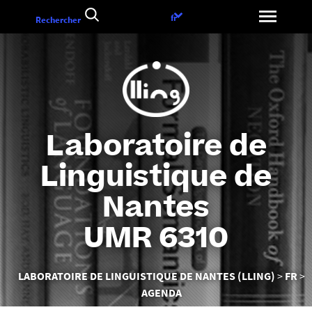
Aller
Choix
fr
Rechercher
au
de
contenu
la
langue
Laboratoire de
Linguistique de
Nantes
UMR 6310
Vous
LABORATOIRE DE LINGUISTIQUE DE NANTES (LLING)
FR
êtes
AGENDA
ici :