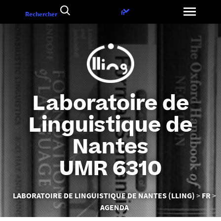
Aller
Choix
fr
Rechercher
au
de
contenu
la
langue
Laboratoire de
Linguistique de
Nantes
UMR 6310
Vous
LABORATOIRE DE LINGUISTIQUE DE NANTES (LLING)
FR
êtes
AGENDA
ici :