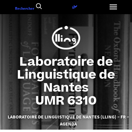
Aller
Choix
fr
Rechercher
au
de
contenu
la
langue
Laboratoire de
Linguistique de
Nantes
UMR 6310
Vous
LABORATOIRE DE LINGUISTIQUE DE NANTES (LLING)
FR
êtes
AGENDA
ici :