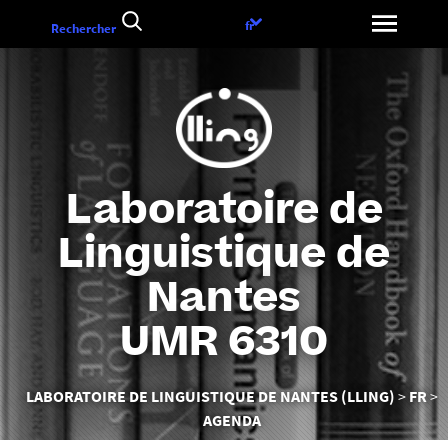
Aller
Choix
fr
Rechercher
au
de
contenu
la
langue
Laboratoire de
Linguistique de
Nantes
UMR 6310
Vous
LABORATOIRE DE LINGUISTIQUE DE NANTES (LLING)
FR
êtes
AGENDA
ici :