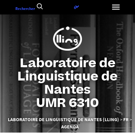
Aller
Choix
fr
Rechercher
au
de
contenu
la
langue
Laboratoire de
Linguistique de
Nantes
UMR 6310
Vous
LABORATOIRE DE LINGUISTIQUE DE NANTES (LLING)
FR
êtes
AGENDA
ici :