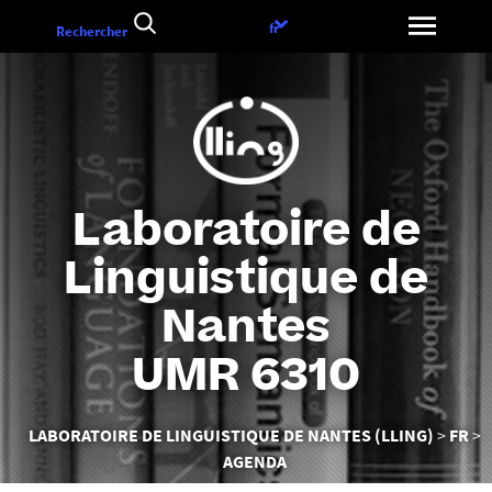
Aller
Choix
fr
Rechercher
au
de
contenu
la
langue
Laboratoire de
Linguistique de
Nantes
UMR 6310
Vous
LABORATOIRE DE LINGUISTIQUE DE NANTES (LLING)
FR
êtes
AGENDA
ici :