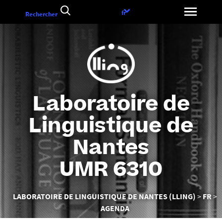
Aller
Choix
fr
Rechercher
au
de
contenu
la
langue
Laboratoire de
Linguistique de
Nantes
UMR 6310
Vous
LABORATOIRE DE LINGUISTIQUE DE NANTES (LLING)
FR
êtes
AGENDA
ici :