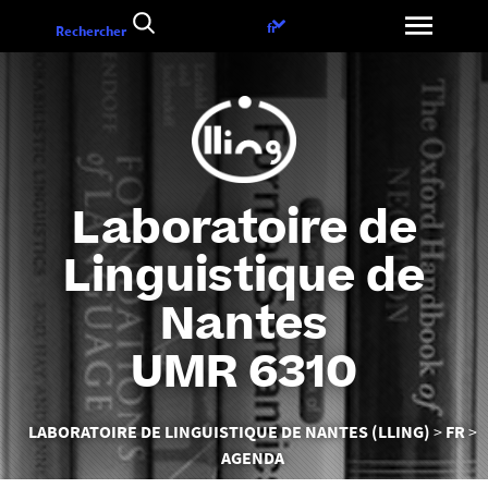
Aller
Choix
fr
Rechercher
au
de
contenu
la
langue
Laboratoire de
Linguistique de
Nantes
UMR 6310
Vous
LABORATOIRE DE LINGUISTIQUE DE NANTES (LLING)
FR
êtes
AGENDA
ici :