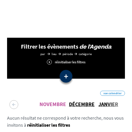
Filtrer les évènements
de l'Agenda
par
lieu
période
catégorie
réinitialiser les filtres
Filtrer les événements par
lieu
vue calendrier
NOVEMBRE
DÉCEMBRE
JANVIER
F
Filtrer les événements par
période
Filtrer les événements par
catégorie
Aucun résultat ne correspond à votre recherche, nous vous
Conférence
Rencontre
invitons à
réinitialiser les filtres