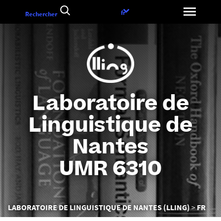
Aller
Choix
fr
Rechercher
au
de
contenu
la
langue
Laboratoire de
Linguistique de
Nantes
UMR 6310
Vous
LABORATOIRE DE LINGUISTIQUE DE NANTES (LLING)
FR
êtes