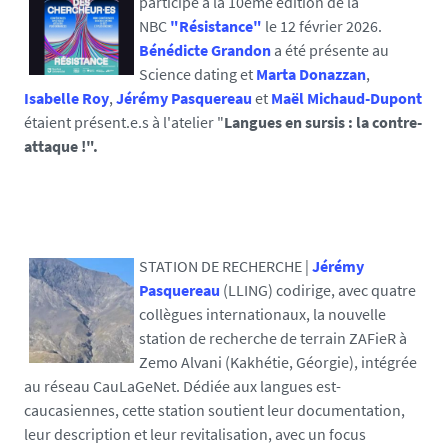
participé à la 10ème édition de la
NBC
"Résistance"
le 12 février 2026.
Bénédicte Grandon
a été présente au
Science dating et
Marta Donazzan
,
Isabelle Roy
,
Jérémy Pasquereau
et
Maël Michaud-Dupont
étaient présent.e.s à l'atelier "
Langues en sursis : la contre-
attaque !".
STATION DE RECHERCHE |
Jérémy
Pasquereau
(LLING) codirige, avec quatre
collègues internationaux, la nouvelle
station de recherche de terrain ZAFieR à
Zemo Alvani (Kakhétie, Géorgie), intégrée
au réseau CauLaGeNet. Dédiée aux langues est-
caucasiennes, cette station soutient leur documentation,
leur description et leur revitalisation, avec un focus